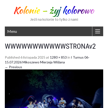
Kolonie – żyj kolorowo
Jeśli na kolonie to tylko z nami
Menu
WWWWWWWWWWWSTRONAv2
Published 6 listopada 2025 at
1280 × 853
in
I Turnus 06-
15.07.2026 Mikoszewo Mierzeja Wiślana
← Previous